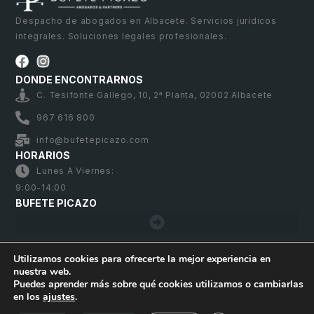
Despacho de abogados en Albacete. Servicios jurídicos
integrales. Soluciones legales profesionales.
DONDE ENCONTRARNOS
C. Tesifonte Gallego, 10, 2ª Planta, 02002 Albacete
967 616 800
info@bufetepicazo.com
HORARIOS
Lunes A Viernes:
9:00-14:00
BUFETE PICAZO
Utilizamos cookies para ofrecerte la mejor experiencia en
nuestra web.
Bufete Picazo – Copyright 2026. Todos los derechos
Puedes aprender más sobre qué cookies utilizamos o cambiarlas
reservados
en los
ajustes
.