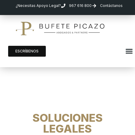
¿Necesitas Apoyo Legal?
967 616 800
Contáctanos
ESCRÍBENOS
BUFETE PICAZO
SOLUCIONES
LEGALES