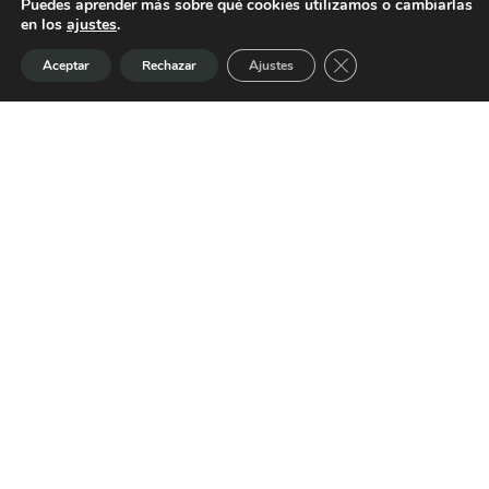
Puedes aprender más sobre qué cookies utilizamos o cambiarlas
en los
ajustes
.
Cerrar el banner de 
Aceptar
Rechazar
Ajustes
¿NECESITAS AYUDA LEGAL?
Te asesoramos
Bufete Picazo es un despacho de abogados en
Albacete
en el que analizamos cada caso con
profundidad, explicamos con transparencia las
opciones disponibles y diseñamos la vía jurídica
más adecuada para defender tus
intereses.Sabemos que detrás de cada consulta
hay una preocupación real, una decisión
importante o un conflicto que exige actuar bien y
a tiempo.