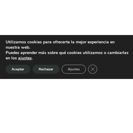
Utilizamos cookies para ofrecerte la mejor experiencia en
nuestra web.
DERECHO BANCARIO
Puedes aprender más sobre qué cookies utilizamos o cambiarlas
en los
ajustes
.
Defensa frente a abusos
Cerrar el banner de 
Aceptar
Rechazar
Ajustes
financieros y
reclamaciones contra
entidades
Bufete Picazo ofrece asesoramiento
integral en Derecho Bancario,
analizando cada contrato y cada
situación para detectar posibles
irregularidades, cláusulas abusivas o