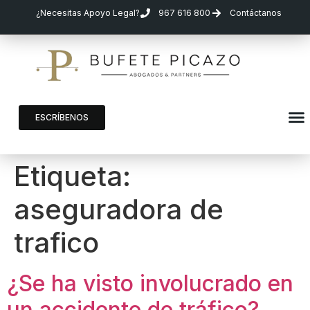
¿Necesitas Apoyo Legal?
967 616 800
Contáctanos
ESCRÍBENOS
Etiqueta:
aseguradora de
trafico
¿Se ha visto involucrado en
un accidente de tráfico?