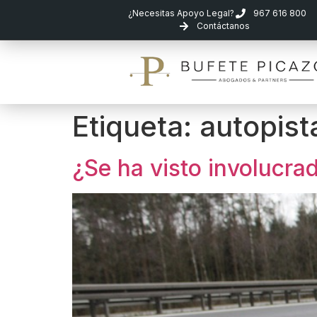
¿Necesitas Apoyo Legal?
967 616 800
Contáctanos
Etiqueta:
autopist
¿Se ha visto involucra