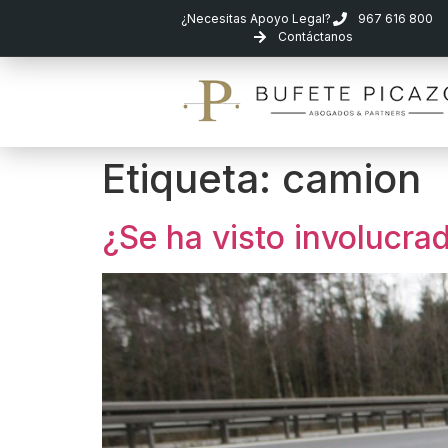
¿Necesitas Apoyo Legal?
967 616 800
Contáctanos
Etiqueta:
camion
¿Se ha visto involucra