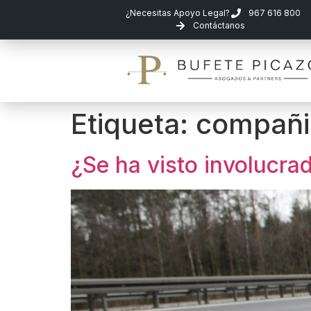
¿Necesitas Apoyo Legal?
967 616 800
Contáctanos
Etiqueta:
compañi
¿Se ha visto involucra