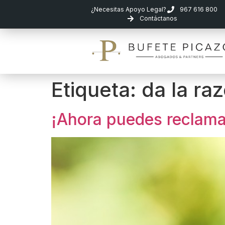
¿Necesitas Apoyo Legal?
967 616 800
Contáctanos
Etiqueta:
da la ra
¡Ahora puedes reclamar