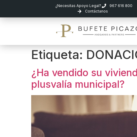
¿Necesitas Apoyo Legal?
967 616 800
Contáctanos
Etiqueta:
DONACI
¿Ha vendido su viviend
plusvalía municipal?