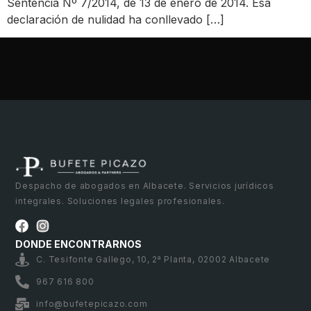
Sentencia Nº 7/2014, de 13 de enero de 2014. Esa
declaración de nulidad ha conllevado […]
Despacho de abogados en Albacete. Servicios jurídicos
integrales. Soluciones legales profesionales.
DONDE ENCONTRARNOS
C. Tesifonte Gallego, 10, 2ª Planta, 02002 Albacete
967 616 800
info@bufetepicazo.com