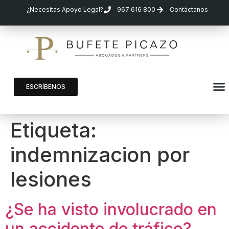
¿Necesitas Apoyo Legal?
967 616 800
Contáctanos
ESCRÍBENOS
Etiqueta:
indemnizacion por
lesiones
¿Se ha visto involucrado en
un accidente de tráfico?