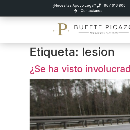
¿Necesitas Apoyo Legal?
967 616 800
Contáctanos
Etiqueta:
lesion
¿Se ha visto involucra