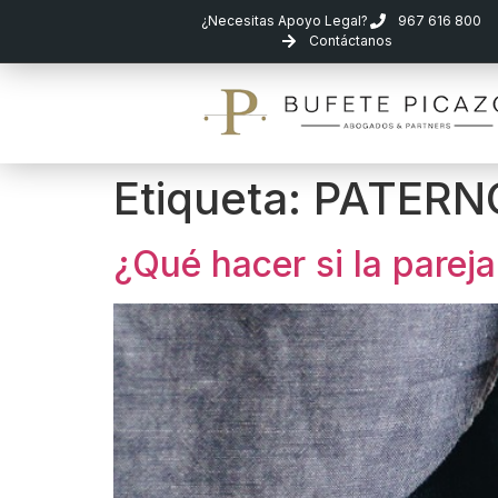
¿Necesitas Apoyo Legal?
967 616 800
Contáctanos
Etiqueta:
PATERNO
¿Qué hacer si la pareja