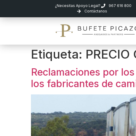
¿Necesitas Apoyo Legal?
967 616 800
Contáctanos
Etiqueta:
PRECIO
Reclamaciones por los 
los fabricantes de cam