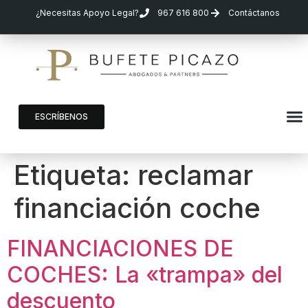
¿Necesitas Apoyo Legal?
967 616 800
Contáctanos
ESCRÍBENOS
Etiqueta:
reclamar
financiación coche
FINANCIACIONES DE
COCHES: La «trampa» del
descuento