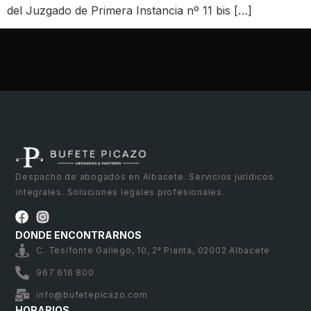
del Juzgado de Primera Instancia nº 11 bis […]
Despacho de abogados en Albacete. Servicios jurídicos
integrales. Soluciones legales profesionales.
DONDE ENCONTRARNOS
C. Tesifonte Gallego, 10, 2ª Planta, 02002 Albacete
967 616 800
info@bufetepicazo.com
HORARIOS