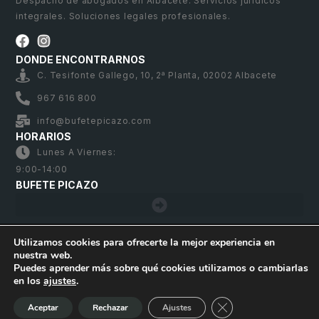
Despacho de abogados en Albacete. Servicios jurídicos
integrales. Soluciones legales profesionales.
DONDE ENCONTRARNOS
C. Tesifonte Gallego, 10, 2ª Planta, 02002 Albacete
967 616 800
info@bufetepicazo.com
HORARIOS
Lunes A Viernes:
9:00-14:00
BUFETE PICAZO
Utilizamos cookies para ofrecerte la mejor experiencia en
nuestra web.
Bufete Picazo – Copyright 2026. Todos los derechos
Puedes aprender más sobre qué cookies utilizamos o cambiarlas
reservados
en los
ajustes
.
Cerrar el banner de 
Aceptar
Rechazar
Ajustes