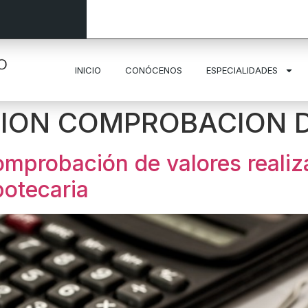
INICIO
CONÓCENOS
ESPECIALIDADES
ION COMPROBACION D
probación de valores realiz
potecaria