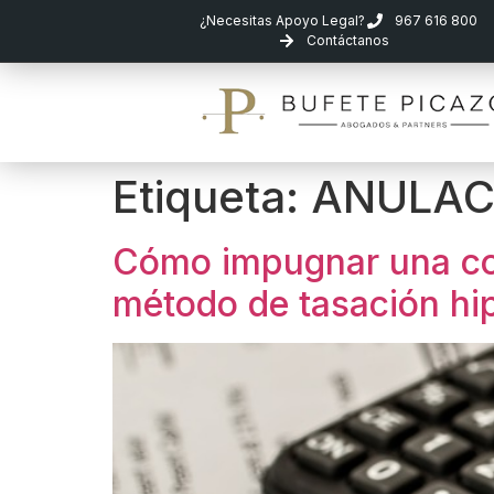
¿Necesitas Apoyo Legal?
967 616 800
Contáctanos
Etiqueta:
ANULAC
Cómo impugnar una com
método de tasación hi