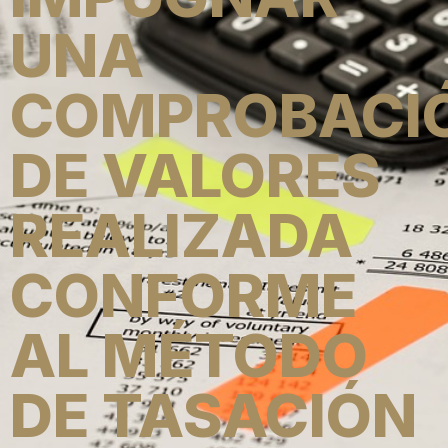
UNA
COMPROBACI
DE VALORES
REALIZADA
CONFORME
AL MÉTODO
DE TASACIÓN