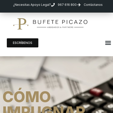
¿Necesitas Apoyo Legal?
967 616 800
Contáctanos
ESCRÍBENOS
CÓMO
IMPUGNAR