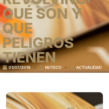
QUÉ SON Y
QUE
PELIGROS
TIENEN
01/07/2019
NUTECO
ACTUALIDAD