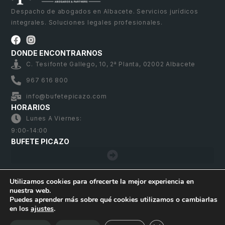
Despacho de abogados en Albacete. Servicios jurídicos
integrales. Soluciones legales profesionales.
DONDE ENCONTRARNOS
C. Tesifonte Gallego, 10, 2ª Planta, 02002 Albacete
967 616 800
info@bufetepicazo.com
HORARIOS
Lunes A Viernes:
9:00-14:00
BUFETE PICAZO
Utilizamos cookies para ofrecerte la mejor experiencia en
nuestra web.
Bufete Picazo – Copyright 2026. Todos los derechos
Puedes aprender más sobre qué cookies utilizamos o cambiarlas
reservados
en los
ajustes
.