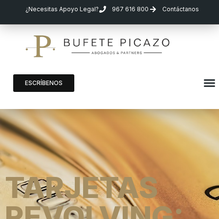
¿Necesitas Apoyo Legal?
967 616 800
Contáctanos
ESCRÍBENOS
TARJETAS
REVOLVING: