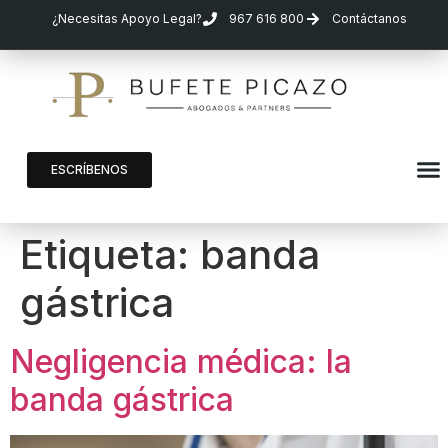
¿Necesitas Apoyo Legal?
967 616 800
Contáctanos
ESCRÍBENOS
Etiqueta:
banda
gástrica
Negligencia médica: la
banda gástrica