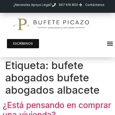
¿Necesitas Apoyo Legal?
967 616 800
Contáctanos
ESCRÍBENOS
Etiqueta:
bufete
abogados bufete
abogados albacete
¿Está pensando en comprar
una vivienda?