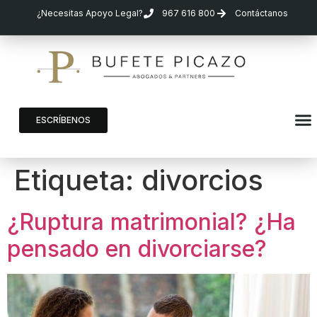
¿Necesitas Apoyo Legal?
967 616 800
Contáctanos
ESCRÍBENOS
Etiqueta:
divorcios
¿Ruptura matrimonial? ¿Ha
pensado en divorciarse?