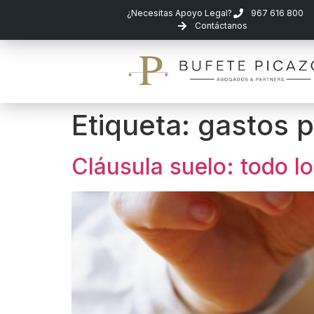
¿Necesitas Apoyo Legal?
967 616 800
Contáctanos
Etiqueta:
gastos 
Cláusula suelo: todo l