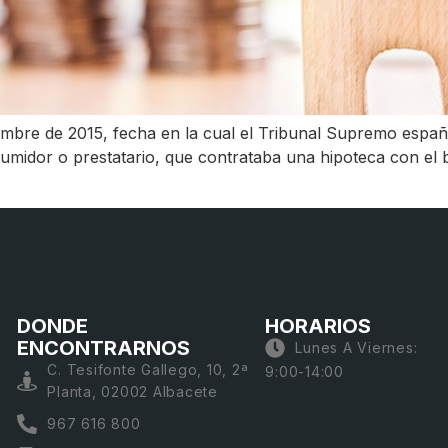
bre de 2015, fecha en la cual el Tribunal Supremo español
umidor o prestatario, que contrataba una hipoteca con el 
DONDE
HORARIOS
ENCONTRARNOS
Lunes A Viernes:
C. Tesifonte Gallego, 10, 2ª
9:00-14:00
Planta, 02002 Albacete
967 616 800