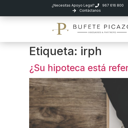
¿Necesitas Apoyo Legal?
967 616 800
Contáctanos
Etiqueta:
irph
¿Su hipoteca está refe