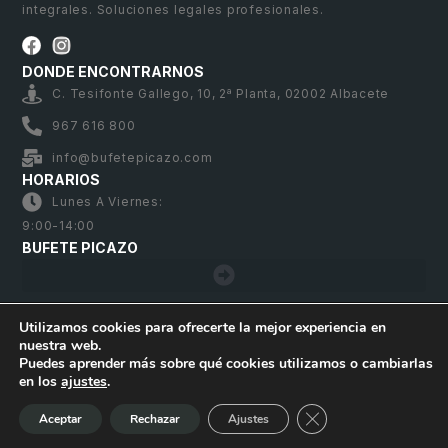
integrales. Soluciones legales profesionales.
DONDE ENCONTRARNOS
C. Tesifonte Gallego, 10, 2ª Planta, 02002 Albacete
967 616 800
info@bufetepicazo.com
HORARIOS
Lunes A Viernes:
9:00-14:00
BUFETE PICAZO
Utilizamos cookies para ofrecerte la mejor experiencia en
nuestra web.
Bufete Picazo – Copyright 2026. Todos los derechos
Puedes aprender más sobre qué cookies utilizamos o cambiarlas
reservados
en los
ajustes
.
Cerrar el banner de 
Aceptar
Rechazar
Ajustes