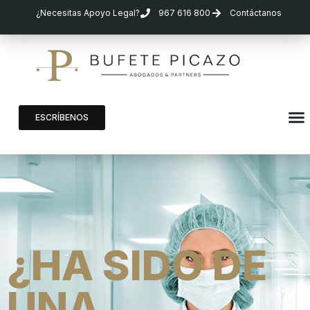
¿Necesitas Apoyo Legal?
967 616 800
Contáctanos
ESCRÍBENOS
¿HA SIDO DE
UNA