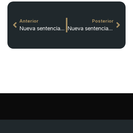
Anterior
Posterior
Nueva sentencia que declara la nulidad de los bonos convertibles del Banco Sabadell en Albacete
Nueva sentencia que declara la responsabilidad patrimonial de la administración