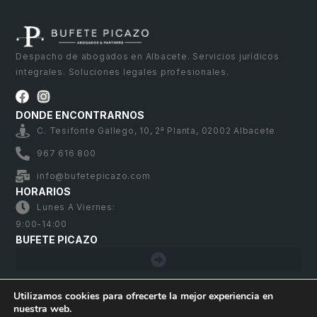
Despacho de abogados en Albacete. Servicios jurídicos
integrales. Soluciones legales profesionales.
DONDE ENCONTRARNOS
C. Tesifonte Gallego, 10, 2ª Planta, 02002 Albacete
967 616 800
info@bufetepicazo.com
HORARIOS
Lunes A Viernes:
9:00-14:00
BUFETE PICAZO
Utilizamos cookies para ofrecerte la mejor experiencia en
nuestra web.
Bufete Picazo – Copyright 2026. Todos los derechos