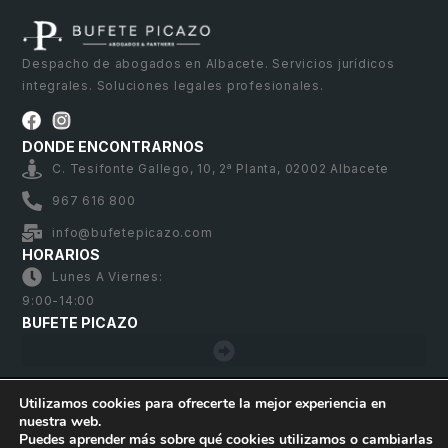
Despacho de abogados en Albacete. Servicios jurídicos
integrales. Soluciones legales profesionales.
DONDE ENCONTRARNOS
C. Tesifonte Gallego, 10, 2ª Planta, 02002 Albacete
967 616 800
info@bufetepicazo.com
HORARIOS
Lunes A Viernes:
9:00-14:00
BUFETE PICAZO
Utilizamos cookies para ofrecerte la mejor experiencia en
nuestra web.
Bufete Picazo – Copyright 2026. Todos los derechos
Puedes aprender más sobre qué cookies utilizamos o cambiarlas