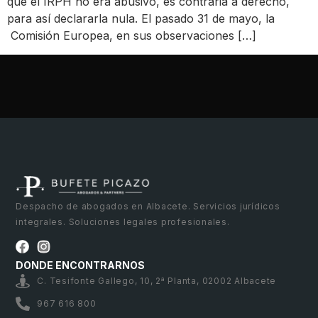
que el IRPH no era abusivo, es contraria a derecho,
para así declararla nula. El pasado 31 de mayo, la
Comisión Europea, en sus observaciones […]
Despacho de abogados en Albacete. Servicios jurídicos
integrales. Soluciones legales profesionales.
DONDE ENCONTRARNOS
C. Tesifonte Gallego, 10, 2ª Planta, 02002 Albacete
967 616 800