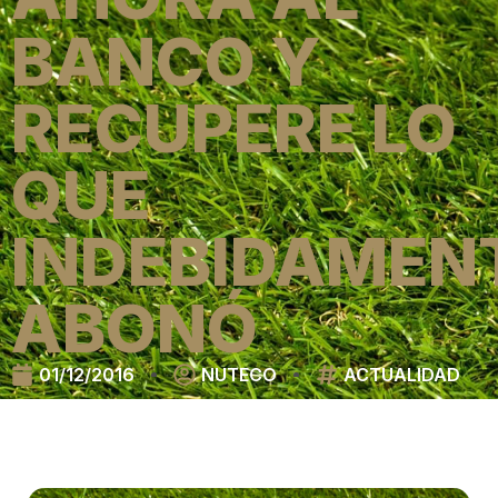
BANCO Y
RECUPERE LO
QUE
INDEBIDAMEN
ABONÓ
01/12/2016
NUTECO
ACTUALIDAD