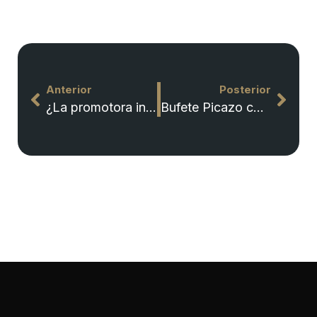
Anterior
Posterior
¿La promotora inmobiliaria no le entrega la vivienda ni le devuelve el dinero?
Bufete Picazo consigue que el Ayuntamiento de Albacete indemnice a una señora por una caída en una calle en mal estado