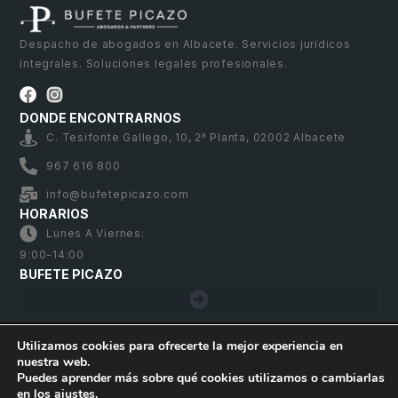
Despacho de abogados en Albacete. Servicios jurídicos
integrales. Soluciones legales profesionales.
DONDE ENCONTRARNOS
C. Tesifonte Gallego, 10, 2ª Planta, 02002 Albacete
967 616 800
info@bufetepicazo.com
HORARIOS
Lunes A Viernes:
9:00-14:00
BUFETE PICAZO
Utilizamos cookies para ofrecerte la mejor experiencia en
nuestra web.
Bufete Picazo – Copyright 2026. Todos los derechos
Puedes aprender más sobre qué cookies utilizamos o cambiarlas
reservados
en los
ajustes
.