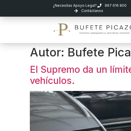
¿Necesitas Apoyo Legal?
967 616 800
Contáctanos
Autor:
Bufete Pica
El Supremo da un límit
vehículos.