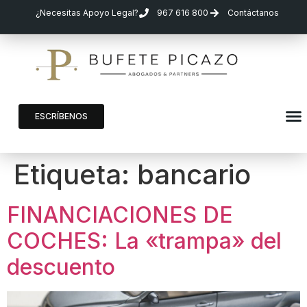
¿Necesitas Apoyo Legal?
967 616 800
Contáctanos
ESCRÍBENOS
Etiqueta:
bancario
FINANCIACIONES DE
COCHES: La «trampa» del
descuento