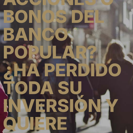
BONOS DEL
BANCO
POPULAR?
¿HA PERDIDO
TODA SU
INVERSIÓN Y
QUIERE